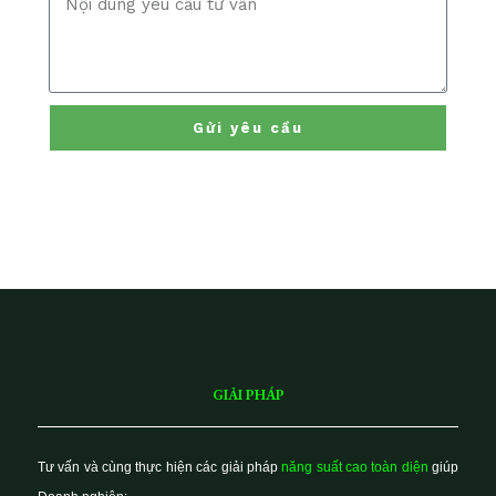
r
e
e
s
s
s
s
a
Gửi yêu cầu
g
e
GIẢI PHÁP
Tư vấn và cùng thực hiện các giải pháp
năng suất cao toàn diện
giúp