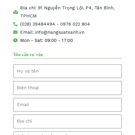
Địa chỉ: 91 Nguyễn Trọng Lội, P4, Tân Bình,
TPHCM
(028) 39484494 - 0976 022 804
Email: info@nangsuatxanh.vn
Mon - Sat: 09:00 - 17:00
Yêu cầu tư vấn
N
a
m
T
e
e
l
E
m
a
a
i
d
l
d
M