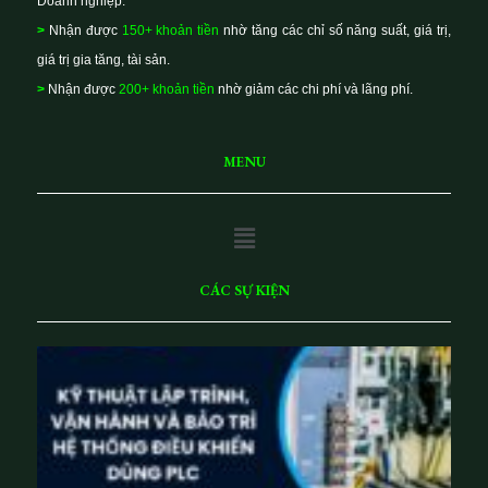
Doanh nghiệp:
>
Nhận được
150+ khoản tiền
nhờ tăng các chỉ số năng suất, giá trị,
giá trị gia tăng, tài sản.
>
Nhận được
200+ khoản tiền
nhờ giảm các chi phí và lãng phí.
MENU
Main
Menu
CÁC SỰ KIỆN
K
ỹ
t
h
u
ật
lậ