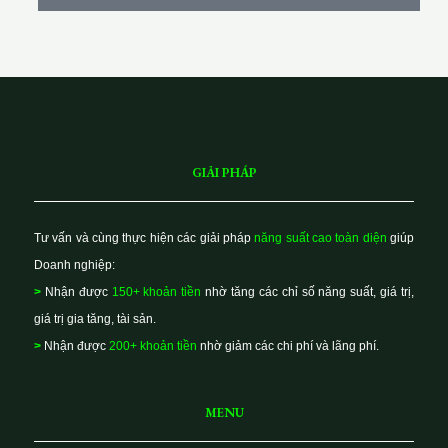
g
e
GIẢI PHÁP
Tư vấn và cùng thực hiện các giải pháp
năng suất cao toàn diện
giúp
Doanh nghiệp:
>
Nhận được
150+ khoản tiền
nhờ tăng các chỉ số năng suất, giá trị,
giá trị gia tăng, tài sản.
>
Nhận được
200+ khoản tiền
nhờ giảm các chi phí và lãng phí.
MENU