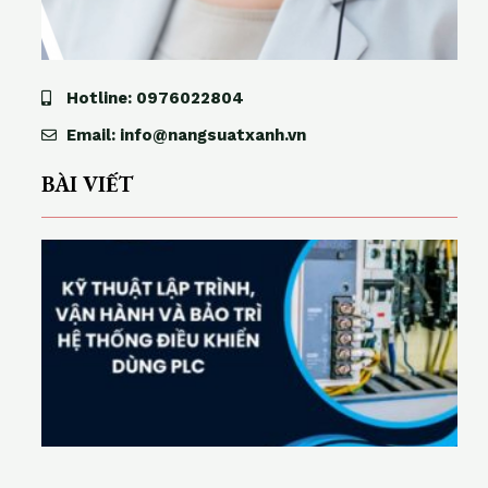
Hotline: 0976022804
Email: info@nangsuatxanh.vn
BÀI VIẾT
ỹ
t
h
u
ậ
t
l
p
t