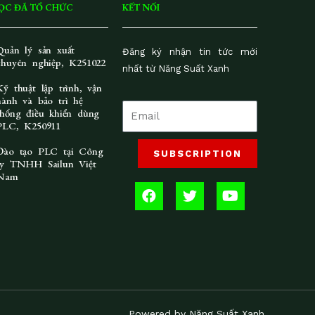
ỌC ĐÃ TỔ CHỨC
KẾT NỐI
Quản lý sản xuất
Đăng ký nhận tin tức mới
chuyên nghiệp, K251022
nhất từ Năng Suất Xanh
Kỹ thuật lập trình, vận
hành và bảo trì hệ
thống điều khiển dùng
PLC, K250911
Đào tạo PLC tại Công
SUBSCRIPTION
ty TNHH Sailun Việt
Nam
F
T
Y
a
w
o
c
i
u
e
t
t
b
t
u
o
e
b
o
r
e
k
Powered by Năng Suất Xanh