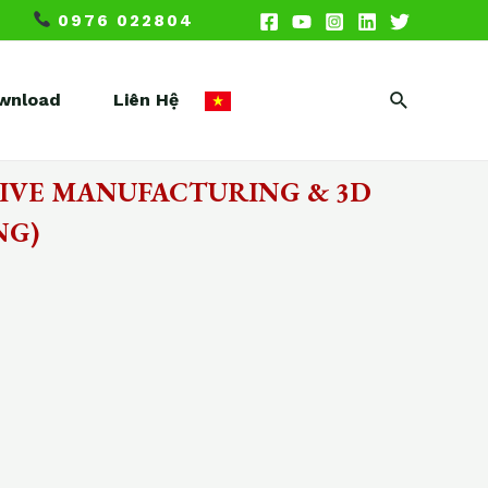
0976 022804
Search
wnload
Liên Hệ
TIVE MANUFACTURING & 3D
NG)