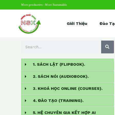
Skip
More productive - More Sustainable
to
content
Giới Thiệu
Đào Tạ
S
S
E
A
e
R
C
a
H
1. SÁCH LẬT (FLIPBOOK).
r
c
2. SÁCH NÓI (AUDIOBOOK).
h
3. KHOÁ HỌC ONLINE (COURSES).
4. ĐÀO TẠO (TRAINING).
5. HỆ CHUYÊN GIA KẾT HỢP AI