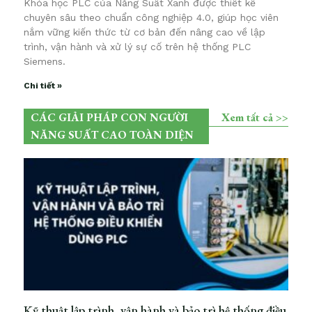
Khóa học PLC của Năng Suất Xanh được thiết kế
chuyên sâu theo chuẩn công nghiệp 4.0, giúp học viên
nắm vững kiến thức từ cơ bản đến nâng cao về lập
trình, vận hành và xử lý sự cố trên hệ thống PLC
Siemens.
Chi tiết »
CÁC GIẢI PHÁP CON NGƯỜI
Xem tất cả >>
NĂNG SUẤT CAO TOÀN DIỆN
Kỹ thuật lập trình, vận hành và bảo trì hệ thống điều