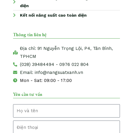
diện
Kết nối năng suất cao toàn diện
Thông tin liên hệ
Địa chỉ: 91 Nguyễn Trọng Lội, P4, Tân Bình,
TPHCM
(028) 39484494 - 0976 022 804
Email: info@nangsuatxanh.vn
Mon - Sat: 09:00 - 17:00
Yêu cầu tư vấn
N
a
m
T
e
e