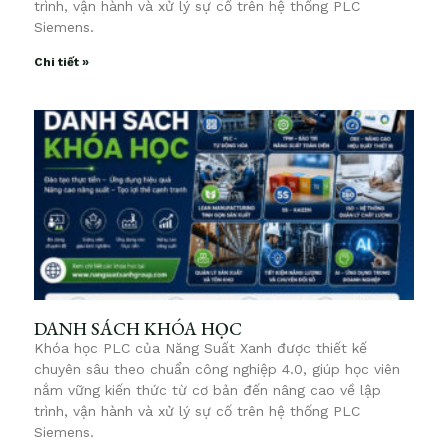
trình, vận hành và xử lý sự cố trên hệ thống PLC
Siemens.
Chi tiết »
DANH SÁCH KHÓA HỌC
Khóa học PLC của Năng Suất Xanh được thiết kế
chuyên sâu theo chuẩn công nghiệp 4.0, giúp học viên
nắm vững kiến thức từ cơ bản đến nâng cao về lập
trình, vận hành và xử lý sự cố trên hệ thống PLC
Siemens.