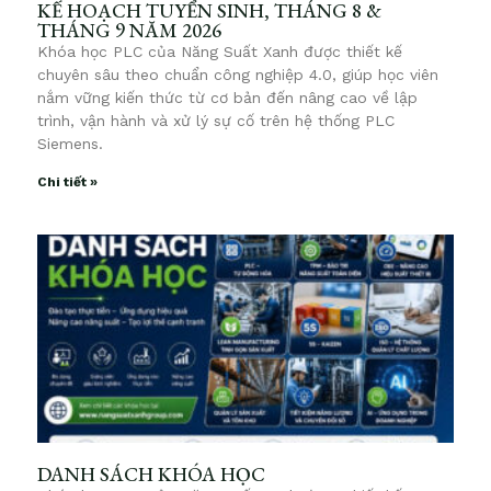
KẾ HOẠCH TUYỂN SINH, THÁNG 8 &
THÁNG 9 NĂM 2026
Khóa học PLC của Năng Suất Xanh được thiết kế
chuyên sâu theo chuẩn công nghiệp 4.0, giúp học viên
nắm vững kiến thức từ cơ bản đến nâng cao về lập
trình, vận hành và xử lý sự cố trên hệ thống PLC
Siemens.
Chi tiết »
DANH SÁCH KHÓA HỌC