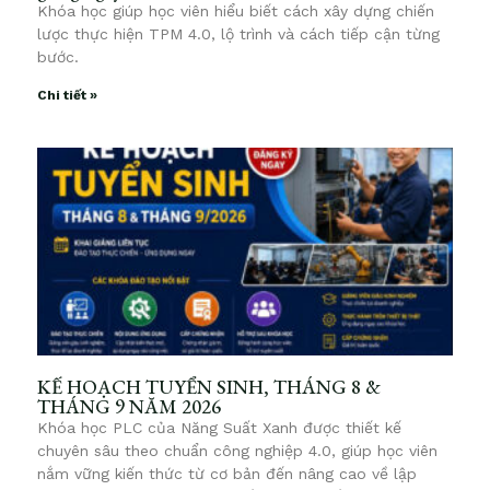
Khóa học giúp học viên hiểu biết cách xây dựng chiến
lược thực hiện TPM 4.0, lộ trình và cách tiếp cận từng
bước.
Chi tiết »
KẾ HOẠCH TUYỂN SINH, THÁNG 8 &
THÁNG 9 NĂM 2026
Khóa học PLC của Năng Suất Xanh được thiết kế
chuyên sâu theo chuẩn công nghiệp 4.0, giúp học viên
nắm vững kiến thức từ cơ bản đến nâng cao về lập