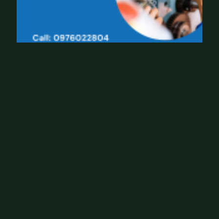
su
ất
to
à
n
di
ện
4.
0
(
T
P
M
4.
0)
,
k
h
ai
gi
ản
g
n
g
ày