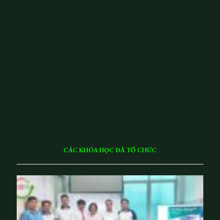
N
G
8
&
T
H
Á
N
G
9
N
Ă
M
20
26
CÁC KHÓA HỌC ĐÃ TỔ CHỨC
Q
u
ả
n
lý