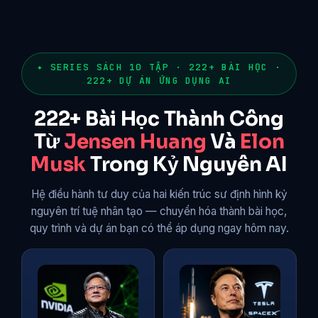
Skip
to
content
✦ SERIES SÁCH 10 TẬP · 222+ BÀI HỌC ·
222+ DỰ ÁN ỨNG DỤNG AI
222+ Bài Học Thành Công
Từ
Jensen Huang
Và
Elon
Musk
Trong Kỷ Nguyên AI
Hệ điều hành tư duy của hai kiến trúc sư định hình kỷ
nguyên trí tuệ nhân tạo — chuyển hóa thành bài học,
quy trình và dự án bạn có thể áp dụng ngay hôm nay.