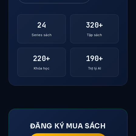
24
320+
Series sách
Tập sách
220+
190+
Khóa học
Trợ lý AI
ĐĂNG KÝ MUA SÁCH