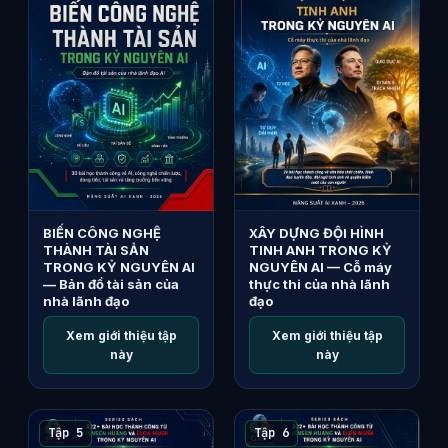
BIẾN CÔNG NGHỆ
XÂY DỰNG ĐỘI HÌNH
THÀNH TÀI SẢN
TINH ANH TRONG KỶ
TRONG KỶ NGUYÊN AI
NGUYÊN AI — Cỗ máy
— Bản đồ tài sản của
thực thi của nhà lãnh
nhà lãnh đạo
đạo
Xem giới thiệu tập
Xem giới thiệu tập
này
này
Tập 5
Tập 6