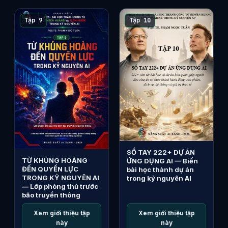
Tập 9
Tập 10
SỔ TAY 222+ DỰ ÁN
TỪ KHỦNG HOẢNG
ỨNG DỤNG AI — Biến
ĐẾN QUYỀN LỰC
bài học thành dự án
TRONG KỶ NGUYÊN AI
trong kỷ nguyên AI
— Lớp phòng thủ trước
bão truyền thông
Xem giới thiệu tập
Xem giới thiệu tập
này
này