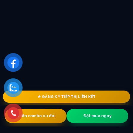
★ ĐĂNG KÝ TIẾP THỊ LIÊN KẾT
Nhận combo ưu đãi
Đặt mua ngay