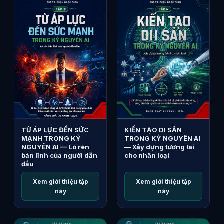
TỪ ÁP LỰC ĐẾN SỨC
KIẾN TẠO DI SẢN
MẠNH TRONG KỶ
TRONG KỶ NGUYÊN AI
NGUYÊN AI — Lò rèn
— Xây dựng tương lai
bản lĩnh của người dẫn
cho nhân loại
đầu
Xem giới thiệu tập
Xem giới thiệu tập
này
này