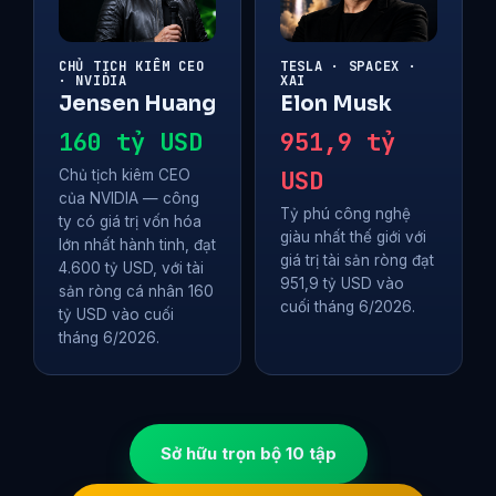
CHỦ TỊCH KIÊM CEO
TESLA · SPACEX ·
· NVIDIA
XAI
Jensen Huang
Elon Musk
160 tỷ USD
951,9 tỷ
USD
Chủ tịch kiêm CEO
của NVIDIA — công
Tỷ phú công nghệ
ty có giá trị vốn hóa
giàu nhất thế giới với
lớn nhất hành tinh, đạt
giá trị tài sản ròng đạt
4.600 tỷ USD, với tài
951,9 tỷ USD vào
sản ròng cá nhân 160
cuối tháng 6/2026.
tỷ USD vào cuối
tháng 6/2026.
Sở hữu trọn bộ 10 tập