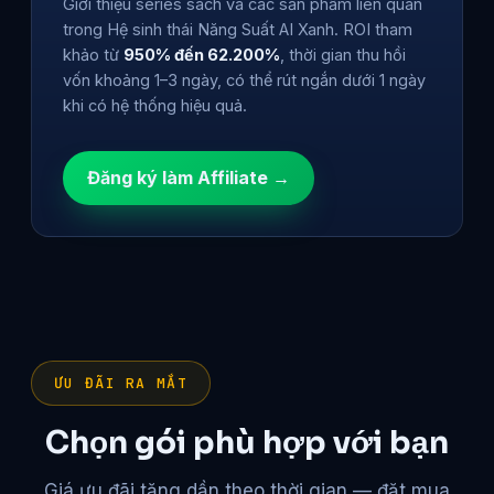
Giới thiệu series sách và các sản phẩm liên quan
trong Hệ sinh thái Năng Suất AI Xanh. ROI tham
khảo từ
950% đến 62.200%
, thời gian thu hồi
vốn khoảng 1–3 ngày, có thể rút ngắn dưới 1 ngày
khi có hệ thống hiệu quả.
Đăng ký làm Affiliate →
ƯU ĐÃI RA MẮT
Chọn gói phù hợp với bạn
Giá ưu đãi tăng dần theo thời gian — đặt mua