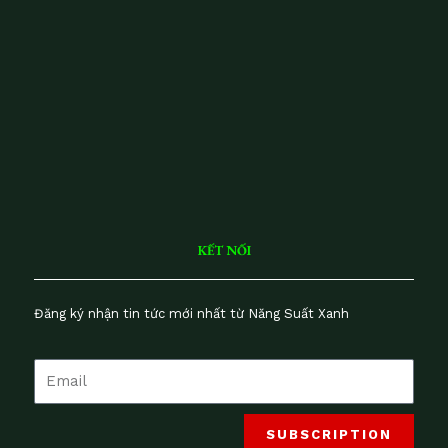
H
H
S
ai
lu
n
V
iệ
t
N
a
m
KẾT NỐI
Đăng ký nhận tin tức mới nhất từ Năng Suất Xanh
SUBSCRIPTION