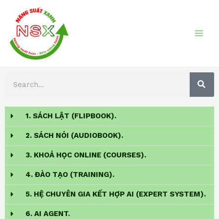
Skip
MAI
to
ME
content
S
S
E
A
e
R
a
C
H
1. SÁCH LẬT (FLIPBOOK).
r
c
2. SÁCH NÓI (AUDIOBOOK).
h
3. KHOÁ HỌC ONLINE (COURSES).
4. ĐÀO TẠO (TRAINING).
5. HỆ CHUYÊN GIA KẾT HỢP AI (EXPERT SYSTEM).
6. AI AGENT.