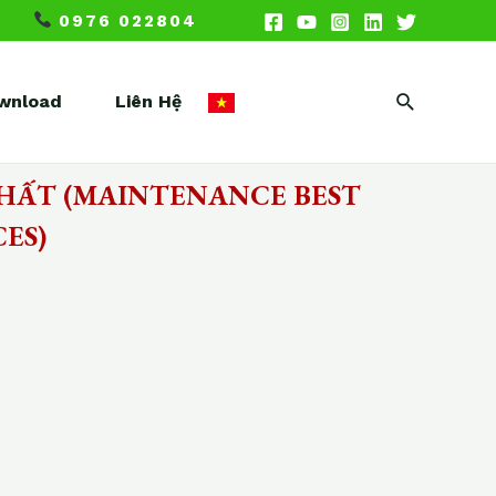
0976 022804
Search
wnload
Liên Hệ
NHẤT (MAINTENANCE BEST
ES)