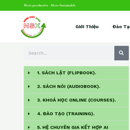
Skip
More productive - More Sustainable
to
content
Giới Thiệu
Đào Tạ
S
S
E
A
e
R
C
a
H
1. SÁCH LẬT (FLIPBOOK).
r
c
2. SÁCH NÓI (AUDIOBOOK).
h
3. KHOÁ HỌC ONLINE (COURSES).
4. ĐÀO TẠO (TRAINING).
5. HỆ CHUYÊN GIA KẾT HỢP AI