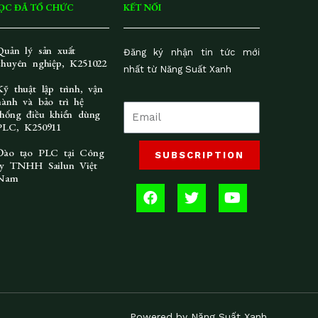
ỌC ĐÃ TỔ CHỨC
KẾT NỐI
Quản lý sản xuất
Đăng ký nhận tin tức mới
chuyên nghiệp, K251022
nhất từ Năng Suất Xanh
Kỹ thuật lập trình, vận
hành và bảo trì hệ
thống điều khiển dùng
PLC, K250911
Đào tạo PLC tại Công
SUBSCRIPTION
ty TNHH Sailun Việt
Nam
F
T
Y
a
w
o
c
i
u
e
t
t
b
t
u
o
e
b
o
r
e
k
Powered by Năng Suất Xanh