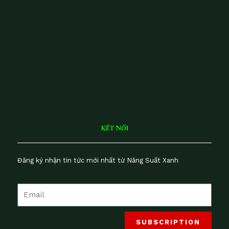
H
H
S
ai
lu
n
V
iệ
t
N
a
m
KẾT NỐI
Đăng ký nhận tin tức mới nhất từ Năng Suất Xanh
SUBSCRIPTION