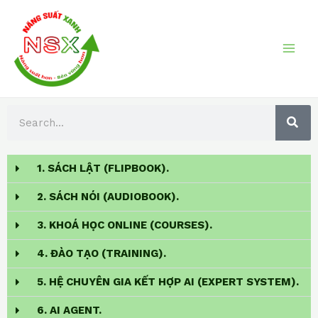
Skip
MAI
to
ME
content
S
S
E
A
e
R
a
C
H
1. SÁCH LẬT (FLIPBOOK).
r
c
2. SÁCH NÓI (AUDIOBOOK).
h
3. KHOÁ HỌC ONLINE (COURSES).
4. ĐÀO TẠO (TRAINING).
5. HỆ CHUYÊN GIA KẾT HỢP AI (EXPERT SYSTEM).
6. AI AGENT.