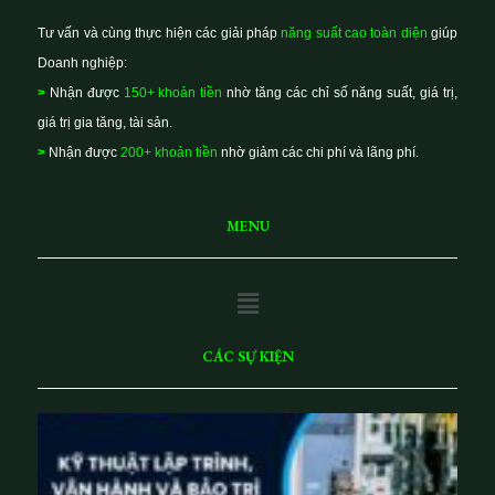
Tư vấn và cùng thực hiện các giải pháp
năng suất cao toàn diện
giúp
Doanh nghiệp:
>
Nhận được
150+ khoản tiền
nhờ tăng các chỉ số năng suất, giá trị,
giá trị gia tăng, tài sản.
>
Nhận được
200+ khoản tiền
nhờ giảm các chi phí và lãng phí.
MENU
Main
Menu
CÁC SỰ KIỆN
K
ỹ
t
h