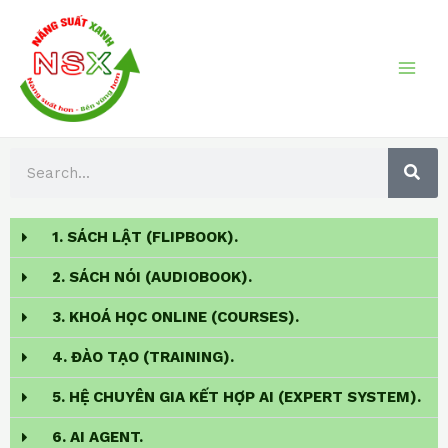
Skip
MAI
to
ME
content
S
S
E
A
e
R
a
C
H
1. SÁCH LẬT (FLIPBOOK).
r
c
2. SÁCH NÓI (AUDIOBOOK).
h
3. KHOÁ HỌC ONLINE (COURSES).
4. ĐÀO TẠO (TRAINING).
5. HỆ CHUYÊN GIA KẾT HỢP AI (EXPERT SYSTEM).
6. AI AGENT.