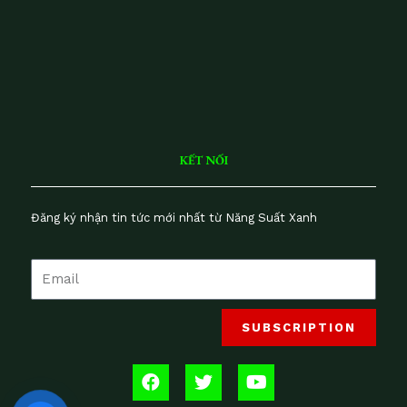
lu
n
V
iệ
t
N
a
m
KẾT NỐI
Đăng ký nhận tin tức mới nhất từ Năng Suất Xanh
SUBSCRIPTION
F
T
Y
a
w
o