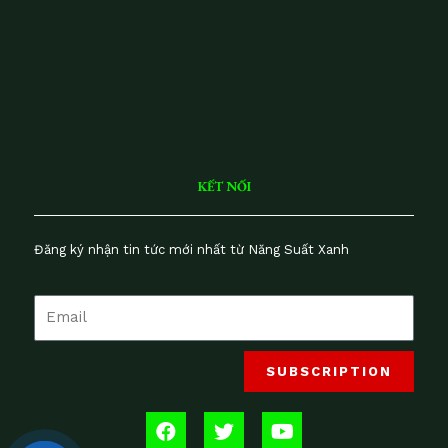
ai
lu
n
V
iệ
t
N
a
m
KẾT NỐI
Đăng ký nhận tin tức mới nhất từ Năng Suất Xanh
SUBSCRIPTION
F
T
Y
a
w
o