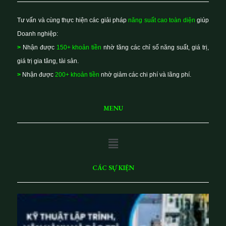
Tư vấn và cùng thực hiện các giải pháp
năng suất cao toàn diện
giúp
Doanh nghiệp:
>
Nhận được
150+ khoản tiền
nhờ tăng các chỉ số năng suất, giá trị,
giá trị gia tăng, tài sản.
>
Nhận được
200+ khoản tiền
nhờ giảm các chi phí và lãng phí.
MENU
Main
Menu
CÁC SỰ KIỆN
K
ỹ
t
h