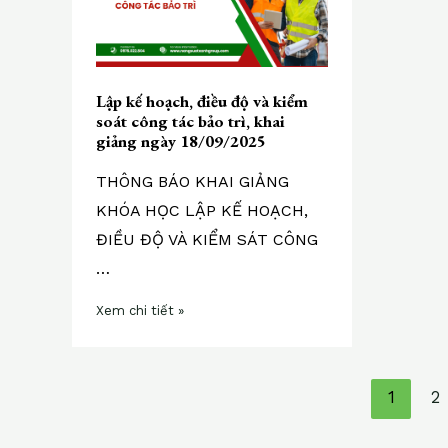
hoạch,
điều
độ
và
Lập kế hoạch, điều độ và kiểm
kiểm
soát công tác bảo trì, khai
soát
giảng ngày 18/09/2025
công
tác
THÔNG BÁO KHAI GIẢNG
bảo
KHÓA HỌC LẬP KẾ HOẠCH,
trì,
ĐIỀU ĐỘ VÀ KIỂM SÁT CÔNG
khai
giảng
…
ngày
Xem chi tiết »
18/09/2025
1
2