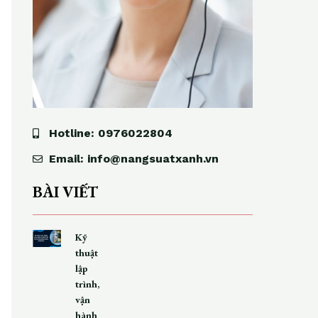
Hotline: 0976022804
Email: info@nangsuatxanh.vn
BÀI VIẾT
Kỹ
thuật
lập
trình,
vận
hành