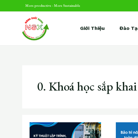
Skip
Phân
More productive - More Sustainable
to
trang
content
bài
Giới Thiệu
Đào Tạ
viết
0. Khoá học sắp khai