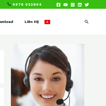
0976 022804
Search
wnload
Liên Hệ