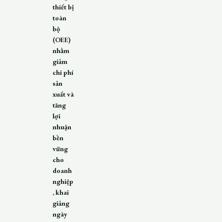
thiết bị
toàn
bộ
(OEE)
nhằm
giảm
chi phí
sản
xuất và
tăng
lợi
nhuận
bền
vững
cho
doanh
nghiệp
, khai
giảng
ngày