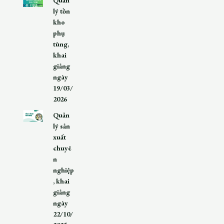
lý tồn
kho
phụ
tùng,
khai
giảng
ngày
19/03/
2026
Quản
lý sản
xuất
chuyê
n
nghiệp
, khai
giảng
ngày
22/10/