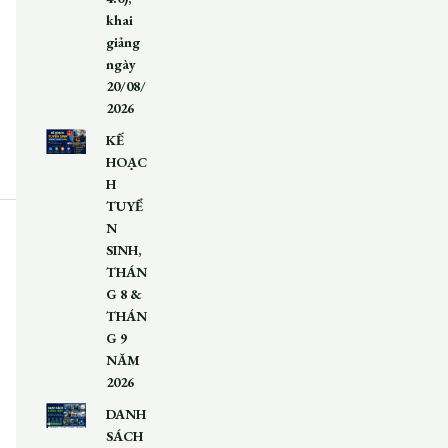
khai
giảng
ngày
20/08/
2026
KẾ
HOẠC
H
TUYỂ
N
SINH,
THÁN
G 8 &
THÁN
G 9
NĂM
2026
DANH
SÁCH