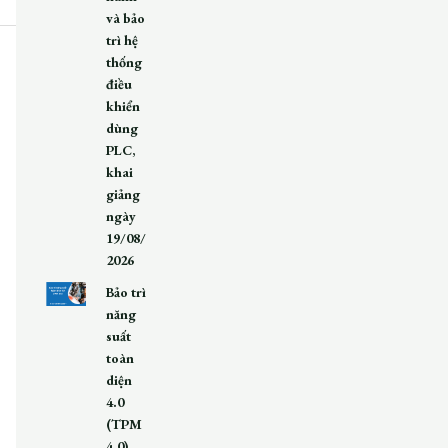
và bảo
trì hệ
thống
điều
khiển
dùng
PLC,
khai
giảng
ngày
19/08/
2026
Bảo trì
năng
suất
toàn
diện
4.0
(TPM
4.0),