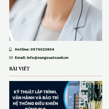
Hotline: 0976022804
Email: info@nangsuatxanh.vn
BÀI VIẾT
ỹ
t
h
u