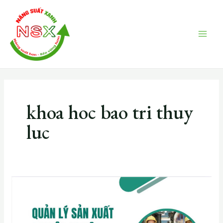
Skip
MAI
to
ME
content
khoa hoc bao tri thuy
luc