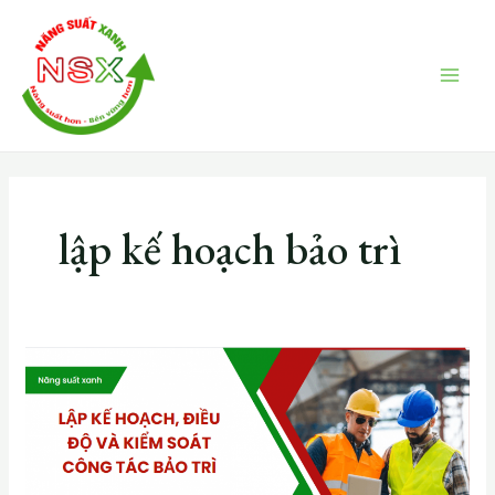
Skip
MAI
to
ME
content
lập kế hoạch bảo trì
Lập
kế
hoạch,
điều
độ
và