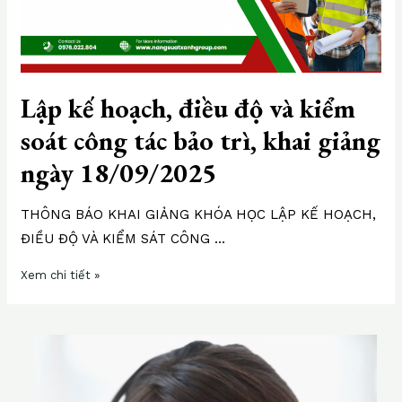
kiểm
soát
công
tác
Lập kế hoạch, điều độ và kiểm
bảo
trì,
soát công tác bảo trì, khai giảng
khai
ngày 18/09/2025
giảng
ngày
18/09/2025
THÔNG BÁO KHAI GIẢNG KHÓA HỌC LẬP KẾ HOẠCH,
ĐIỀU ĐỘ VÀ KIỂM SÁT CÔNG …
Xem chi tiết »