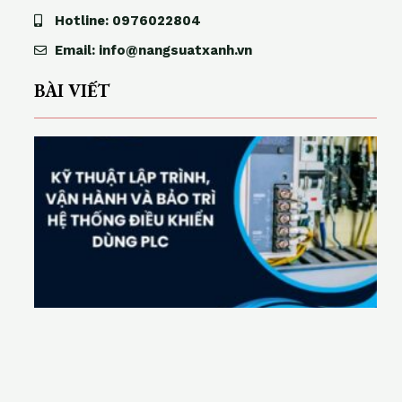
Hotline: 0976022804
Email: info@nangsuatxanh.vn
BÀI VIẾT
ỹ
t
h
u
ậ
t
l
p
t
r
n
h