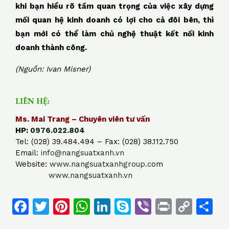
khi bạn hiểu rõ tầm quan trọng của việc xây dựng
mối quan hệ kinh doanh có lợi cho cả đôi bên, thì
bạn mới có thể làm chủ nghệ thuật kết nối kinh
doanh thành công.
(Nguồn: Ivan Misner)
LIÊN HỆ:
Ms. Mai Trang – Chuyên viên tư vấn
HP:
0976.022.804
Tel: (028) 39.484.494 – Fax: (028) 38.112.750
Email:
info@nangsuatxanh.vn
Website:
www.nangsuatxanhgroup.c
om
www.nangsuatxanh.vn
F
T
Pi
W
Li
S
Vi
Pr
C
S
a
w
n
h
n
k
b
in
o
h