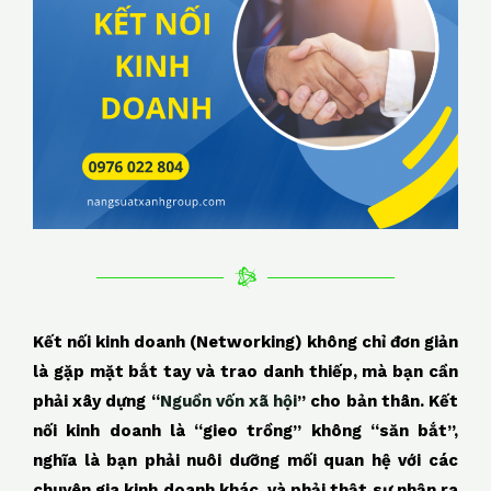
o
p
k
k
Kết nối kinh doanh (Networking) không chỉ đơn giản
là gặp mặt bắt tay và trao danh thiếp, mà bạn cần
phải xây dựng “
Nguồn vốn xã hội
” cho bản thân. Kết
nối kinh doanh là “gieo trồng” không “săn bắt”,
nghĩa là bạn phải nuôi dưỡng mối quan hệ với các
chuyên gia kinh doanh khác, và phải thật sự nhận ra