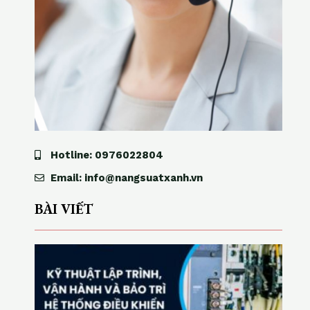
Hotline: 0976022804
Email: info@nangsuatxanh.vn
BÀI VIẾT
K
ỹ
t
h