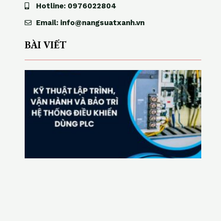
Hotline: 0976022804
Email: info@nangsuatxanh.vn
BÀI VIẾT
K
ỹ
t
h
u
ậ
t
lậ
p
t
rì
n
h
,