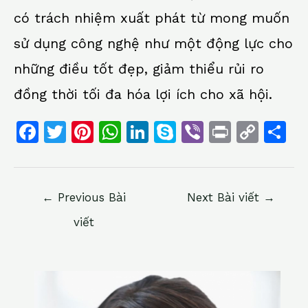
có trách nhiệm xuất phát từ mong muốn
sử dụng công nghệ như một động lực cho
những điều tốt đẹp, giảm thiểu rủi ro
đồng thời tối đa hóa lợi ích cho xã hội.
F
T
Pi
W
Li
S
Vi
Pr
C
S
a
w
n
h
n
k
b
in
o
h
c
itt
te
at
k
y
er
t
p
ar
e
er
re
s
e
p
y
e
←
Previous Bài
Next Bài viết
→
b
st
A
dI
e
Li
viết
o
p
n
n
o
p
k
k