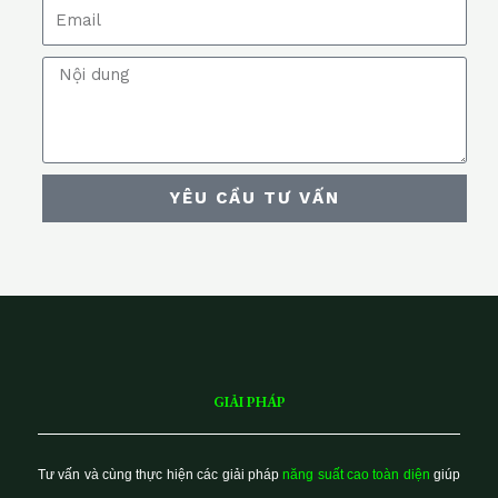
E
o
m
n
M
a
e
e
i
s
l
s
YÊU CẦU TƯ VẤN
a
g
e
GIẢI PHÁP
Tư vấn và cùng thực hiện các giải pháp
năng suất cao toàn diện
giúp