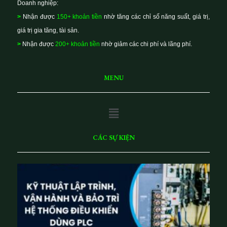
Doanh nghiệp:
>
Nhận được
150+ khoản tiền
nhờ tăng các chỉ số năng suất, giá trị,
giá trị gia tăng, tài sản.
>
Nhận được
200+ khoản tiền
nhờ giảm các chi phí và lãng phí.
MENU
Main
Menu
CÁC SỰ KIỆN
K
ỹ
t
h
u
ật
lậ