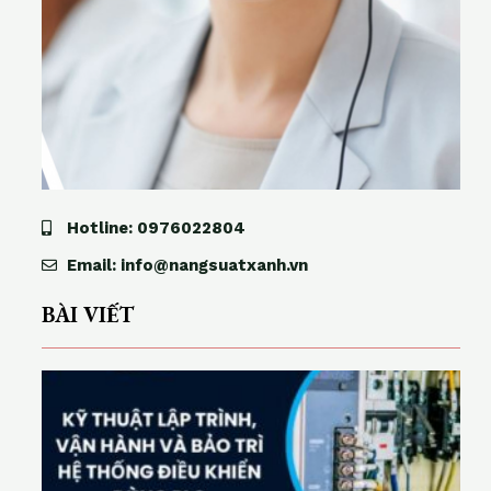
Hotline: 0976022804
Email: info@nangsuatxanh.vn
BÀI VIẾT
ỹ
t
h
u