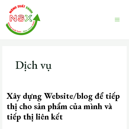
Skip
Phân
MAI
to
trang
ME
content
bài
viết
Dịch vụ
Xây dựng Website/blog để tiếp
thị cho sản phẩm của mình và
tiếp thị liên kết