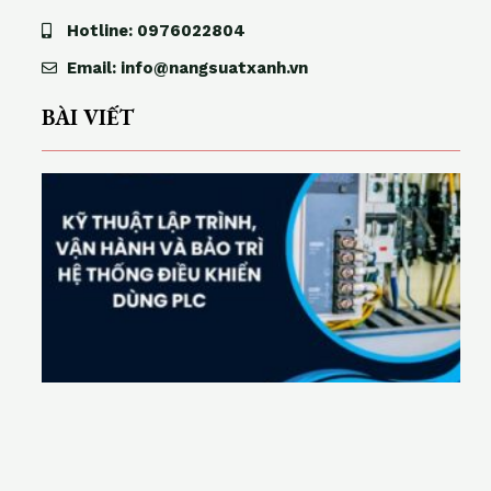
Hotline: 0976022804
Email: info@nangsuatxanh.vn
BÀI VIẾT
ỹ
t
h
u
ậ
t
l
p
t
r
n
h