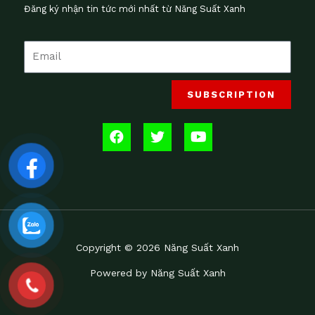
Đăng ký nhận tin tức mới nhất từ Năng Suất Xanh
SUBSCRIPTION
F
T
Y
a
w
o
c
i
u
e
t
t
b
t
u
o
e
b
o
r
e
k
Copyright © 2026 Năng Suất Xanh
Powered by Năng Suất Xanh