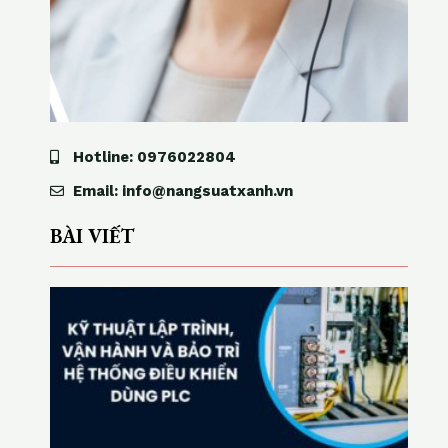
Hotline: 0976022804
Email: info@nangsuatxanh.vn
BÀI VIẾT
K
ỹ
t
h
u
ậ
t