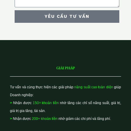
s
l
s
YÊU CẦU TƯ VẤN
a
g
e
GIẢI PHÁP
Tư vấn và cùng thực hiện các giải pháp
năng suất cao toàn diện
giúp
Doanh nghiệp:
>
Nhận được
150+ khoản tiền
nhờ tăng các chỉ số năng suất, giá trị,
giá trị gia tăng, tài sản.
>
Nhận được
200+ khoản tiền
nhờ giảm các chi phí và lãng phí.