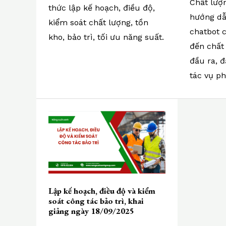
Chất lượ
thức lập kế hoạch, điều độ,
hướng dẫ
kiểm soát chất lượng, tồn
chatbot 
kho, bảo trì, tối ưu năng suất.
đến chất
đầu ra, đ
tác vụ ph
Lập
kế
hoạch,
điều
độ
và
Lập kế hoạch, điều độ và kiểm
kiểm
soát công tác bảo trì, khai
soát
giảng ngày 18/09/2025
công
tác