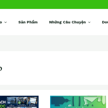
o
Sản Phẩm
Những Câu Chuyện
Do
p