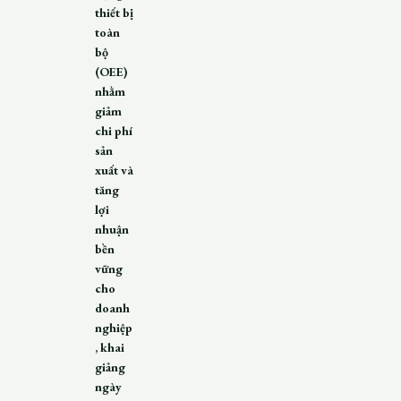
thiết bị
toàn
bộ
(OEE)
nhằm
giảm
chi phí
sản
xuất và
tăng
lợi
nhuận
bền
vững
cho
doanh
nghiệp
, khai
giảng
ngày