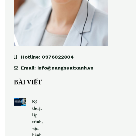
Hotline: 0976022804
Email: info@nangsuatxanh.vn
BÀI VIẾT
Kỹ
thuật
lập
trình,
vận
hành