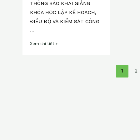
THÔNG BÁO KHAI GIẢNG
bảo
KHÓA HỌC LẬP KẾ HOẠCH,
trì,
ĐIỀU ĐỘ VÀ KIỂM SÁT CÔNG
khai
giảng
…
ngày
Xem chi tiết »
18/09/2025
1
2