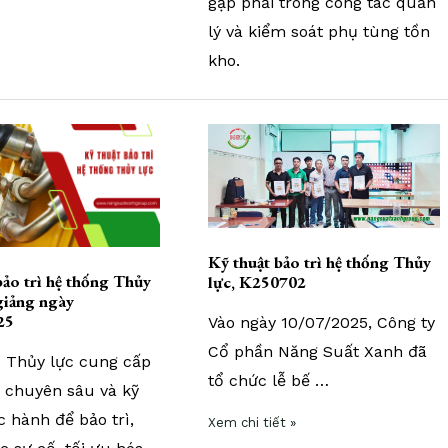
gặp phải trong công tác quản
lý và kiểm soát phụ tùng tồn
kho.
Kỹ
thuật
bảo
trì
hệ
thống
Kỹ thuật bảo trì hệ thống Thủy
bảo trì hệ thống Thủy
Thủy
lực, K250702
 giảng ngày
lực,
25
Vào ngày 10/07/2025, Công ty
K250702
Cổ phần Năng Suất Xanh đã
 Thủy lực cung cấp
tổ chức lễ bế …
c chuyên sâu và kỹ
 hành để bảo trì,
Xem chi tiết »