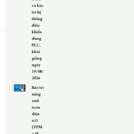
và bảo
trì hệ
thống
điều
khiển
dùng
PLC,
khai
giảng
ngày
19/08/
2026
Bảo trì
năng
suất
toàn
diện
4.0
(TPM
4.0),