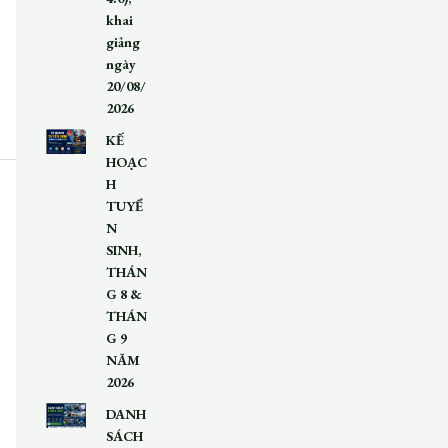
khai
giảng
ngày
20/08/
2026
KẾ
HOẠC
H
TUYỂ
N
SINH,
THÁN
G 8 &
THÁN
G 9
NĂM
2026
DANH
SÁCH