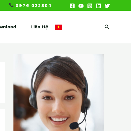
0976 022804
Search
wnload
Liên Hệ