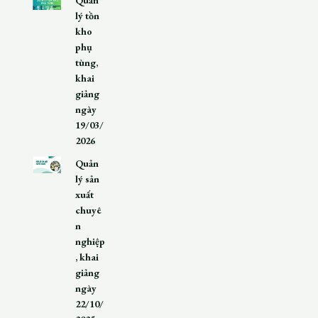
lý tồn
kho
phụ
tùng,
khai
giảng
ngày
19/03/
2026
Quản
lý sản
xuất
chuyê
n
nghiệp
, khai
giảng
ngày
22/10/