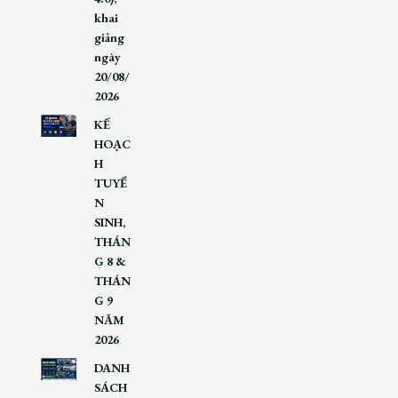
khai
giảng
ngày
20/08/
2026
KẾ
HOẠC
H
TUYỂ
N
SINH,
THÁN
G 8 &
THÁN
G 9
NĂM
2026
DANH
SÁCH