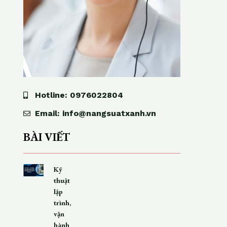
Hotline: 0976022804
Email: info@nangsuatxanh.vn
BÀI VIẾT
Kỹ
thuật
lập
trình,
vận
hành