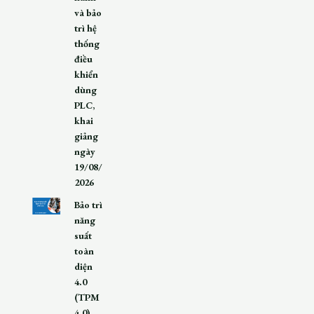
và bảo
trì hệ
thống
điều
khiển
dùng
PLC,
khai
giảng
ngày
19/08/
2026
Bảo trì
năng
suất
toàn
diện
4.0
(TPM
4.0),