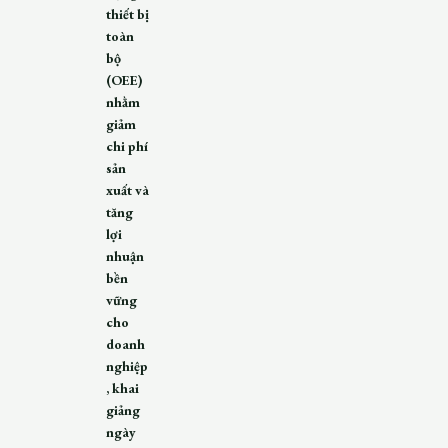
thiết bị
toàn
bộ
(OEE)
nhằm
giảm
chi phí
sản
xuất và
tăng
lợi
nhuận
bền
vững
cho
doanh
nghiệp
, khai
giảng
ngày