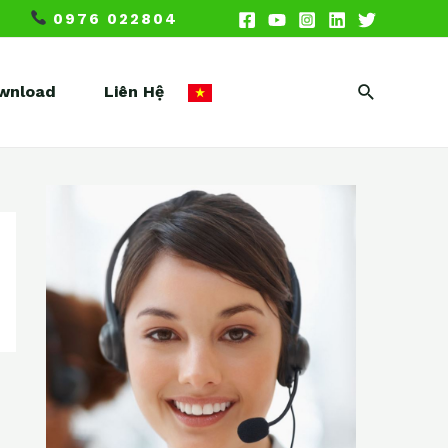
0976 022804
Search
wnload
Liên Hệ