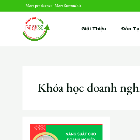
Skip
More productive - More Sustainable
to
content
Giới Thiệu
Đào Tạ
Khóa học doanh ng