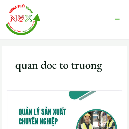
Skip
MAI
to
ME
content
quan doc to truong