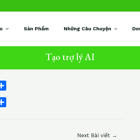
o
Sản Phẩm
Những Câu Chuyện
Do
Tạo trợ lý AI
C
S
h
C
S
ar
h
e
ar
i
e
Next Bài viết
→