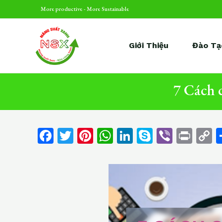
Skip
Điều
More productive - More Sustainable
to
hướng
content
bài
Giới Thiệu
Đào Tạ
viết
7 Cách 
F
T
Pi
W
Li
S
Vi
Pr
a
w
n
h
n
k
b
in
o
c
itt
te
at
k
y
er
t
p
e
er
re
s
e
p
y
b
st
A
dI
e
L
o
p
n
n