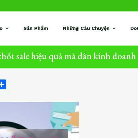
o
Sản Phẩm
Những Câu Chuyện
Do
chốt sale hiệu quả mà dân kinh doanh 
C
S
h
ar
e
i