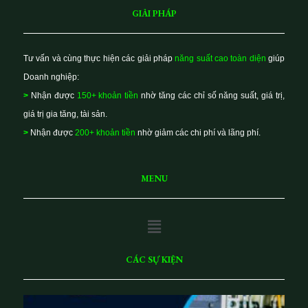
GIẢI PHÁP
Tư vấn và cùng thực hiện các giải pháp
năng suất cao toàn diện
giúp
Doanh nghiệp:
>
Nhận được
150+ khoản tiền
nhờ tăng các chỉ số năng suất, giá trị,
giá trị gia tăng, tài sản.
>
Nhận được
200+ khoản tiền
nhờ giảm các chi phí và lãng phí.
MENU
Main
Menu
CÁC SỰ KIỆN
K