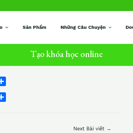
o
Sản Phẩm
Những Câu Chuyện
Do
Tạo khóa học online
C
S
h
C
S
ar
h
e
ar
i
e
Next Bài viết
→