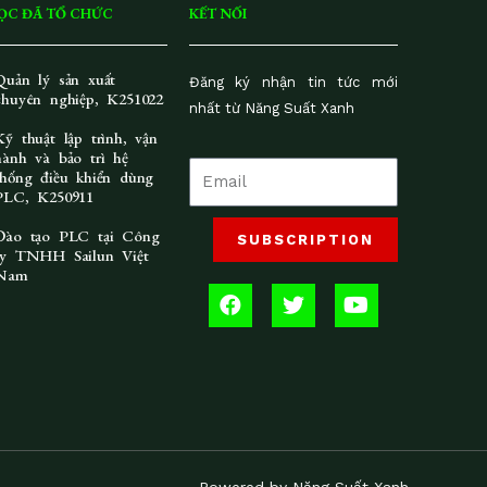
ỌC ĐÃ TỔ CHỨC
KẾT NỐI
Quản lý sản xuất
Đăng ký nhận tin tức mới
chuyên nghiệp, K251022
nhất từ Năng Suất Xanh
Kỹ thuật lập trình, vận
hành và bảo trì hệ
thống điều khiển dùng
PLC, K250911
Đào tạo PLC tại Công
SUBSCRIPTION
ty TNHH Sailun Việt
Nam
F
T
Y
a
w
o
c
i
u
e
t
t
b
t
u
o
e
b
o
r
e
k
Powered by Năng Suất Xanh