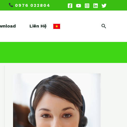
0976 022804
Search
wnload
Liên Hệ