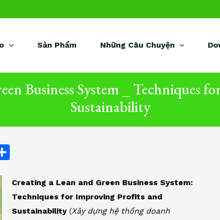
o
Sản Phẩm
Những Câu Chuyện
Do
een Business System _ Techniques fo
Sustainability
C
S
h
ar
Creating a Lean and Green Business System:
e
Techniques for Improving Profits and
i
Sustainability
(
Xây dựng hệ thống doanh