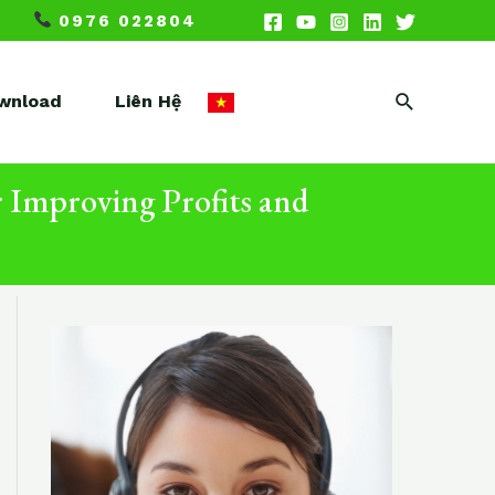
0976 022804
Search
wnload
Liên Hệ
r Improving Profits and