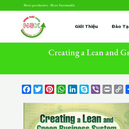
Skip
Điều
More productive - More Sustainable
to
hướng
content
bài
Giới Thiệu
Đào Tạ
viết
Creating a Lean and Gr
F
T
Pi
W
Li
S
Vi
Pr
a
w
n
h
n
k
b
in
o
c
itt
te
at
k
y
er
t
p
e
er
re
s
e
p
y
b
st
A
dI
e
L