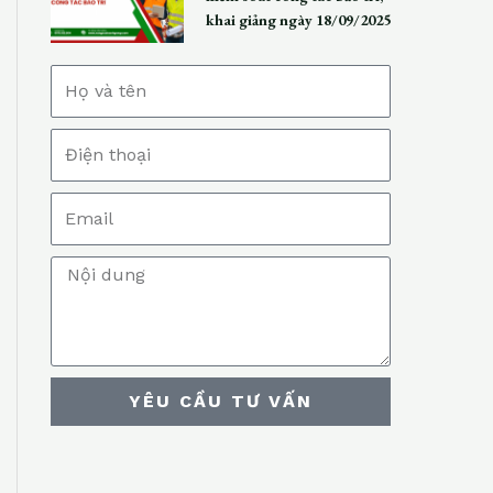
khai giảng ngày 18/09/2025
N
a
P
m
h
e
E
o
m
n
M
a
e
e
i
s
l
s
YÊU CẦU TƯ VẤN
a
g
e