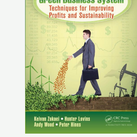
o
p
n
n
o
p
k
k