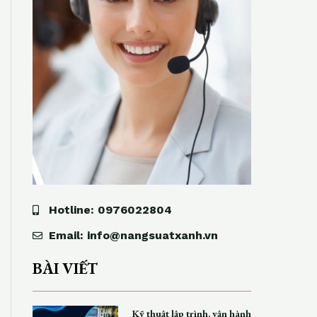
Hotline: 0976022804
Email: info@nangsuatxanh.vn
BÀI VIẾT
Kỹ thuật lập trình, vận hành