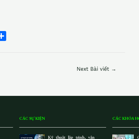
C
S
h
ar
e
Next Bài viết
→
i
CÁC SỰ KIỆN
CÁC KHÓA H
Kỹ thuật lập trình, vận