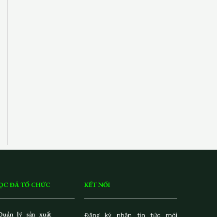
ỌC ĐÃ TỔ CHỨC
KẾT NỐI
Quản lý sản xuất
Đăng ký nhận tin tức mới