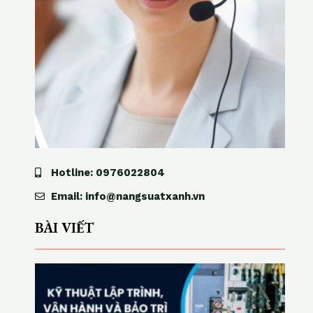
Hotline: 0976022804
Email: info@nangsuatxanh.vn
BÀI VIẾT
K
ỹ
t