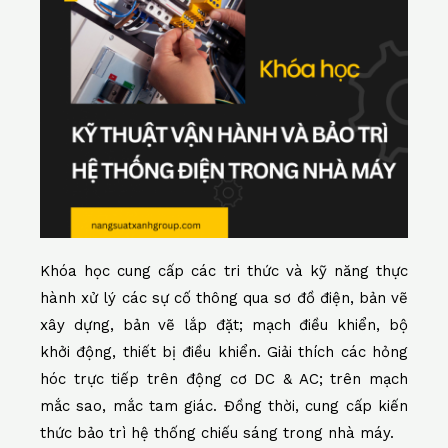
b
st
A
dI
e
Li
o
p
n
n
o
p
k
k
Khóa học cung cấp các tri thức và kỹ năng thực
hành xử lý các sự cố thông qua sơ đồ điện, bản vẽ
xây dựng, bản vẽ lắp đặt; mạch điều khiển, bộ
khởi động, thiết bị điều khiển. Giải thích các hỏng
hóc trực tiếp trên động cơ DC & AC; trên mạch
mắc sao, mắc tam giác. Đồng thời, cung cấp kiến
thức bảo trì hệ thống chiếu sáng trong nhà máy.