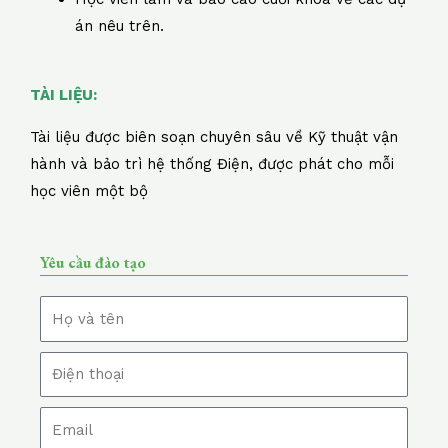
án nêu trên.
TÀI LIỆU:
Tài liệu được biên soạn chuyên sâu về Kỹ thuật vận
hành và bảo trì hệ thống Điện, được phát cho mỗi
học viên một bộ
Yêu cầu đào tạo
N
a
m
T
e
e
l
E
m