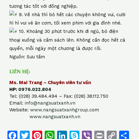
tương tác tốt với đồng nghiệp.
9. Về nhà thì bỏ hết các chuyện không vui, cười
hì hì vui vẻ ăn cơm, tối xem phim với gia đình nhé.
10. Khoảng 30 phút trước khi đi ngủ, bỏ điện
thoại xuống và cầm sách lên. Không cần đọc hết cả
quyển, mỗi ngày một chương là được rồi.
Nguồn: Sưu tầm
LIÊN HỆ:
Ms. Mai Trang – Chuyên viên tư vấn
HP:
0976.022.804
Tel: (028) 39.484.494 – Fax: (028) 38.112.750
Email:
info@nangsuatxanh.vn
Website:
www.nangsuatxanhgroup.c
om
www.nangsuatxanh.vn
F
T
Pi
W
Li
S
Vi
Pr
C
S