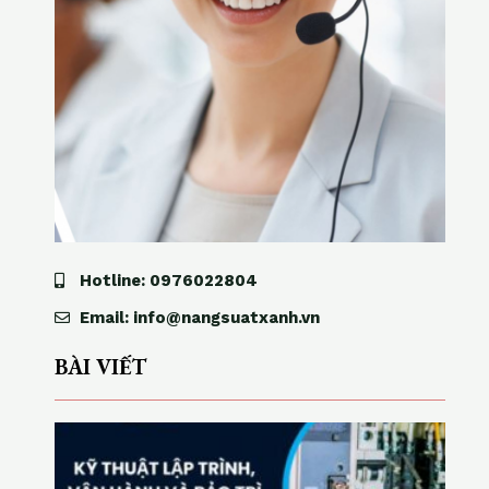
Hotline: 0976022804
Email: info@nangsuatxanh.vn
BÀI VIẾT
K
ỹ
t